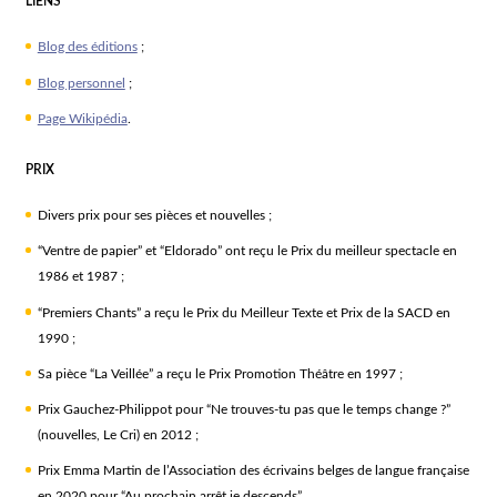
LIENS
Blog des éditions
;
Blog personnel
;
Page Wikipédia
.
PRIX
Divers prix pour ses pièces et nouvelles ;
“Ventre de papier” et “Eldorado” ont reçu le Prix du meilleur spectacle en
1986 et 1987 ;
“Premiers Chants” a reçu le Prix du Meilleur Texte et Prix de la SACD en
1990 ;
Sa pièce “La Veillée” a reçu le Prix Promotion Théâtre en 1997 ;
Prix Gauchez-Philippot pour “Ne trouves-tu pas que le temps change ?”
(nouvelles, Le Cri) en 2012 ;
Prix Emma Martin de l’Association des écrivains belges de langue française
en 2020 pour “Au prochain arrêt je descends”.