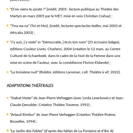
“D’où viens-tu pirate ?” (inédit, 2003 ; lecture publique au Théâtre des
Martyrs en mars 2005 par le MET, mise en voix Christian Crahay) ;
“Tina wa na” (Toi et Moi), (inédit, lectures-spectacles Ixelles, mai 2003 et
Africalia 2003) ;
“J’y suis, j’y reste” in “Démocratie, j’écris ton nom” (25 écrivains belges),
éditions Couleur Livres, Charleroi, 2004 (création le 12 mars, au Centre
Culturel de Schaerbeek, dans le cadre de la Nuit de la Femme dans une
mise en scène de l’auteur, avec la comédienne Florine Elslande) ;
“La troisième nuit” (théâtre, éditions Lansman, coll. Théâtre à vif, 2022).
ADAPTATIONS THÉÂTRALES
“Stabat Mater” de Jean-Pierre Verheggen (avec Linda Lewckowicz et Jean-
Claude Derudder, Création Théâtre Traverse, 1992) ;
“Artaud Rimbur” de Jean-Pierre Verheggen (Création Théâtre-Poème,
Bruxelles, 1994) ;
“Le Jardin des Fables” (d’après des fables de La Fontaine et d’Ibn Al