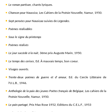
Le roman partisan
, chants lyriques.
Chanson pour Naussica
, Les Cahiers de la Poésie Nouvelle, Namur, 1950.
Sept pensées pour Nausicaa
suivies de
Légendes
.
Poèmes réalisables
Sous le signe du printemps
Poèmes réalisés
Le jour succède à la nuit
, 3ème prix Auguste Marin, 1950.
Le temps des cerises
, Ed. À mauvais temps, bon coeur.
Visages ouverts.
Trente-deux poèmes de guerre et d' amour
, Ed. du Cercle Littéraire de
l'U.L.B., 1946.
Anthologie de la paix des jeunes Poètes français de Belgique
, Les cahiers de la
Poésie Nouvelle, Namur, 1950.
Le pain partagé
, Prix Max Rose 1952, Editions du C.E.L.F., 1953