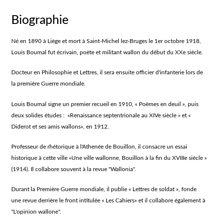
Biographie
Né en 1890 à Liège et mort à Saint-Michel lez-Bruges le 1er octobre 1918,
Louis Boumal fut écrivain, poète et militant wallon du début du XXe siècle.
Docteur en Philosophie et Lettres, il sera ensuite officier d'infanterie lors de
la première Guerre mondiale.
Louis Boumal signe un premier recueil en 1910, « Poèmes en deuil », puis
deux solides études : «Renaissance septentrionale au XIVe siècle » et «
Diderot et ses amis wallons», en 1912.
Professeur de rhétorique à l'Athenée de Bouillon, il consacre un essai
historique à cette ville «Une ville wallonne, Bouillon à la fin du XVIIIe siècle »
(1914). Il collabore souvent à la revue "Wallonia".
Durant la Première Guerre mondiale, il publie « Lettres de soldat », fonde
une revue derrière le front intitulée « Les Cahiers» et il collabore également à
"L'opinion wallone".