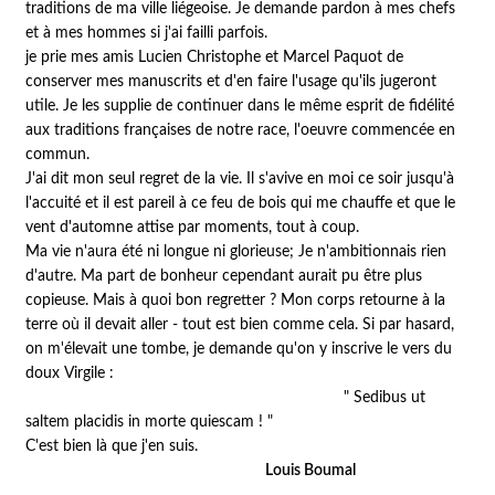
traditions de ma ville liégeoise. Je demande pardon à mes chefs
et à mes hommes si j'ai failli parfois.
je prie mes amis Lucien Christophe et Marcel Paquot de
conserver mes manuscrits et d'en faire l'usage qu'ils jugeront
utile. Je les supplie de continuer dans le même esprit de fidélité
aux traditions françaises de notre race, l'oeuvre commencée en
commun.
J'ai dit mon seul regret de la vie. Il s'avive en moi ce soir jusqu'à
l'accuité et il est pareil à ce feu de bois qui me chauffe et que le
vent d'automne attise par moments, tout à coup.
Ma vie n'aura été ni longue ni glorieuse; Je n'ambitionnais rien
d'autre. Ma part de bonheur cependant aurait pu être plus
copieuse. Mais à quoi bon regretter ? Mon corps retourne à la
terre où il devait aller - tout est bien comme cela. Si par hasard,
on m'élevait une tombe, je demande qu'on y inscrive le vers du
doux Virgile :
" Sedibus ut
saltem placidis in morte quiescam ! "
C'est bien là que j'en suis.
Louis Boumal