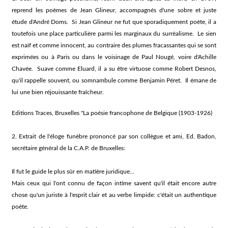
reprend les poèmes de Jean Glineur, accompagnés d'une sobre et juste
étude d'André Doms. Si Jean Glineur ne fut que sporadiquement poète, il a
toutefois une place particulière parmi les marginaux du surréalisme. Le sien
est naïf et comme innocent, au contraire des plumes fracassantes qui se sont
exprimées ou à Paris ou dans le voisinage de Paul Nougé, voire d'Achille
Chavée. Suave comme Eluard, il a su être virtuose comme Robert Desnos,
qu'il rappelle souvent, ou somnambule comme Benjamin Péret. Il émane de
lui une bien réjouissante fraîcheur.
Editions Traces, Bruxelles "La poésie francophone de Belgique (1903-1926)
2. Extrait de l'éloge funèbre prononcé par son collègue et ami, Ed. Badon,
secrétaire général de la C.A.P. de Bruxelles:
Il fut le guide le plus sûr en matière juridique...
Mais ceux qui l'ont connu de façon intime savent qu'il était encore autre
chose qu'un juriste à l'esprit clair et au verbe limpide: c'était un authentique
poète.