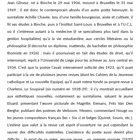
Jean Glineur, né à Binche le 29 mai 1906, mourut à Bruxelles le 31 mai
1969 ; il est donc le contemporain absolu d’un autre poète hennuyer, le
surréaliste Achille Chavée. Issu d’une famille bourgeoise, aisée et cultivée, il
fit ses études à Binche, puis à l’Institut Saint-Louis à Bruxelles et à l’U.C.L.
où il s’intéresse autant à la médecine (il se spécialisera plus tard dans la
gestion hospitalière) qu’à la vie estudiantine, aux cercles littéraires ou la
philosophie (il décroche un diplôme, inattendu, de bachelier en philosophie
thomiste en 1926) ; mais il poursuivait en fait des études de droit, qu’il
interrompit, reprit à l’Université de Liège pour les achever au Jury central en
1934. C’est que la poésie l’avait intensément sollicité dès 1923, qu’il avait
participé à la vie de plusieurs jeunes revues (dont les Cahiers de la Jeunesse
catholique et La nouvelle Equipe), qu’il avait même fondé sa propre revue à
Charleroi, Le Soupirail (six numéro en 1928-29) : il s’y montrait accueillant
aux esthétiques nouvelles, notamment au surréalisme, saluant le jeune
Eluard, présentant l’œuvre picturale de Magritte, Eemans, Frits Van Den
Berghe, publiant des poèmes de Verboom, Mesens, commentant Nougé ou
les jeunes compositeurs français (les « Six ») et belges (Quinet, Souris, etc.).
L’estime que valut à la revue cet esprit d’ouverture ne put cependant la
sauver des difficultés matérielles. L’existence du poète aussi devint plus
difficile : la mort de sa mère, encore jeune ; un premier mariage (1930)