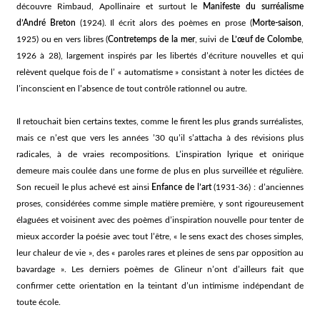
découvre Rimbaud, Apollinaire et surtout le
Manifeste du surréalisme
d’André Breton
(1924). Il écrit alors des poèmes en prose (
Morte-saison
,
1925) ou en vers libres (
Contretemps de la mer
, suivi de
L’œuf de Colombe
,
1926 à 28), largement inspirés par les libertés d’écriture nouvelles et qui
relèvent quelque fois de l’ « automatisme » consistant à noter les dictées de
l’inconscient en l’absence de tout contrôle rationnel ou autre.
Il retouchait bien certains textes, comme le firent les plus grands surréalistes,
mais ce n’est que vers les années ’30 qu’il s’attacha à des révisions plus
radicales, à de vraies recompositions. L’inspiration lyrique et onirique
demeure mais coulée dans une forme de plus en plus surveillée et régulière.
Son recueil le plus achevé est ainsi
Enfance de l’art
(1931-36) : d’anciennes
proses, considérées comme simple matière première, y sont rigoureusement
élaguées et voisinent avec des poèmes d’inspiration nouvelle pour tenter de
mieux accorder la poésie avec tout l’être, « le sens exact des choses simples,
leur chaleur de vie », des « paroles rares et pleines de sens par opposition au
bavardage ». Les derniers poèmes de Glineur n’ont d’ailleurs fait que
confirmer cette orientation en la teintant d’un intimisme indépendant de
toute école.