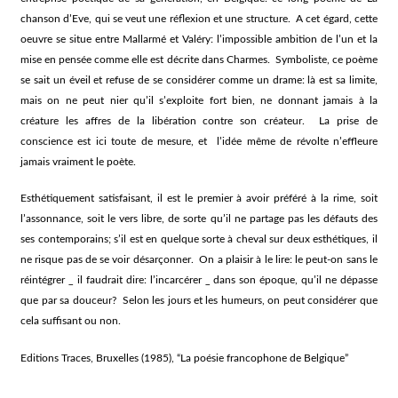
chanson d’Eve, qui se veut une réflexion et une structure. A cet égard, cette
oeuvre se situe entre Mallarmé et Valéry: l’impossible ambition de l’un et la
mise en pensée comme elle est décrite dans Charmes. Symboliste, ce poème
se sait un éveil et refuse de se considérer comme un drame: là est sa limite,
mais on ne peut nier qu’il s’exploite fort bien, ne donnant jamais à la
créature les affres de la libération contre son créateur. La prise de
conscience est ici toute de mesure, et l’idée même de révolte n’effleure
jamais vraiment le poète.
Esthétiquement satisfaisant, il est le premier à avoir préféré à la rime, soit
l’assonnance, soit le vers libre, de sorte qu’il ne partage pas les défauts des
ses contemporains; s’il est en quelque sorte à cheval sur deux esthétiques, il
ne risque pas de se voir désarçonner. On a plaisir à le lire: le peut-on sans le
réintégrer _ il faudrait dire: l’incarcérer _ dans son époque, qu’il ne dépasse
que par sa douceur? Selon les jours et les humeurs, on peut considérer que
cela suffisant ou non.
Editions Traces, Bruxelles (1985), “La poésie francophone de Belgique”