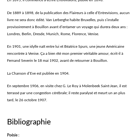
En 1895, il commence à écrire Entrevisions, publié en 1898.
De 1889 à 1898, de la publication des Flaireurs à celle d’Entrevisions, aucun
livre ne sera donc édité. Van Lerberghe habite Bruxelles, puis s’installe
provisoirement à Bouillon avant d’entamer un voyage qui durera deux ans :
Londres, Berlin, Dresde, Munich, Rome, Florence, Venise.
En 1901, une idylle naît entre lui et Béatrice Spurs, une jeune Américaine
rencontrée à Venise. Ça a bien été mon premier véritable amour, écrit-il à
Fernand Severin le 18 mai 1902, avant de retourner à Bouillon.
La Chanson d’Eve est publiée en 1904.
En septembre 1906, en visite chez G. Le Roy à Molenbeek Saint-Jean, il est
terrassé par une congestion cérébrale; il reste paralysé et meurt un an plus
tard, le 26 octobre 1907.
Bibliographie
Poésie :