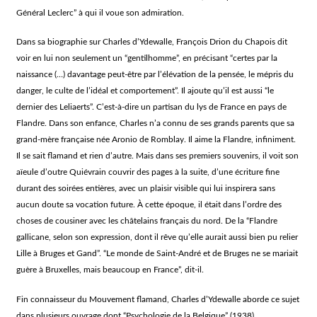
Général Leclerc” à qui il voue son admiration.
Dans sa biographie sur Charles d’Ydewalle, François Drion du Chapois dit
voir en lui non seulement un “gentilhomme”, en précisant “certes par la
naissance (…) davantage peut-être par l’élévation de la pensée, le mépris du
danger, le culte de l’idéal et comportement”. Il ajoute qu’il est aussi “le
dernier des Leliaerts”. C’est-à-dire un partisan du lys de France en pays de
Flandre. Dans son enfance, Charles n’a connu de ses grands parents que sa
grand-mère française née Aronio de Romblay. Il aime la Flandre, infiniment.
Il se sait flamand et rien d’autre. Mais dans ses premiers souvenirs, il voit son
aïeule d’outre Quiévrain couvrir des pages à la suite, d’une écriture fine
durant des soirées entières, avec un plaisir visible qui lui inspirera sans
aucun doute sa vocation future. À cette époque, il était dans l’ordre des
choses de cousiner avec les châtelains français du nord. De la “Flandre
gallicane, selon son expression, dont il rêve qu’elle aurait aussi bien pu relier
Lille à Bruges et Gand”. “Le monde de Saint-André et de Bruges ne se mariait
guère à Bruxelles, mais beaucoup en France”, dit-il.
Fin connaisseur du Mouvement flamand, Charles d’Ydewalle aborde ce sujet
dans plusieurs ouvrage dont “Psychologie de la Belgique” (1938),