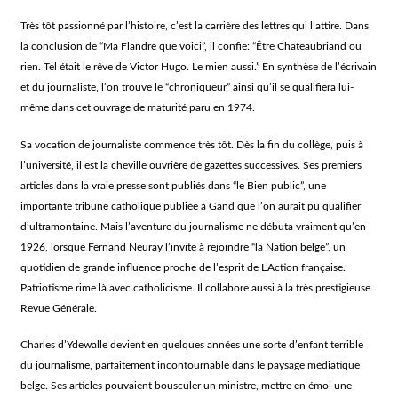
Très tôt passionné par l’histoire, c’est la carrière des lettres qui l’attire. Dans
la conclusion de “Ma Flandre que voici”, il confie: “Être Chateaubriand ou
rien. Tel était le rêve de Victor Hugo. Le mien aussi.” En synthèse de l’écrivain
et du journaliste, l’on trouve le “chroniqueur” ainsi qu’il se qualifiera lui-
même dans cet ouvrage de maturité paru en 1974.
Sa vocation de journaliste commence très tôt. Dès la fin du collège, puis à
l’université, il est la cheville ouvrière de gazettes successives. Ses premiers
articles dans la vraie presse sont publiés dans “le Bien public”, une
importante tribune catholique publiée à Gand que l’on aurait pu qualifier
d’ultramontaine. Mais l’aventure du journalisme ne débuta vraiment qu’en
1926, lorsque Fernand Neuray l’invite à rejoindre “la Nation belge”, un
quotidien de grande influence proche de l’esprit de L’Action française.
Patriotisme rime là avec catholicisme. Il collabore aussi à la très prestigieuse
Revue Générale.
Charles d’Ydewalle devient en quelques années une sorte d’enfant terrible
du journalisme, parfaitement incontournable dans le paysage médiatique
belge. Ses articles pouvaient bousculer un ministre, mettre en émoi une