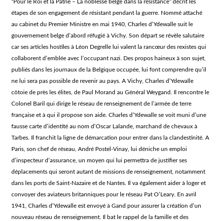
“Pour le Roi et la Patrie – La noblesse belge dans la résistance” décrit les
étapes de son engagement de résistant pendant la guerre. Nommé attaché
au cabinet du Premier Ministre en mai 1940, Charles d’Ydewalle suit le
gouvernement belge d’abord réfugié à Vichy. Son départ se révèle salutaire
car ses articles hostiles à Léon Degrelle lui valent la rancœur des rexistes qui
collaborent d’emblée avec l’occupant nazi. Des propos haineux à son sujet,
publiés dans les journaux de la Belgique occupée, lui font comprendre qu’il
ne lui sera pas possible de revenir au pays. A Vichy, Charles d’Ydewalle
côtoie de près les élites, de Paul Morand au Général Weygand. Il rencontre le
Colonel Baril qui dirige le réseau de renseignement de l’armée de terre
française et à qui il propose son aide. Charles d’Ydewalle se voit muni d’une
fausse carte d’identité au nom d’Oscar Lalande, marchand de chevaux à
Tarbes. Il franchit la ligne de démarcation pour entrer dans la clandestinité. A
Paris, son chef de réseau, André Postel-Vinay, lui déniche un emploi
d’inspecteur d’assurance, un moyen qui lui permettra de justifier ses
déplacements qui seront autant de missions de renseignement, notamment
dans les ports de Saint-Nazaire et de Nantes. Il va également aider à loger et
convoyer des aviateurs britanniques pour le réseau Pat O’Leary. En avril
1941, Charles d’Ydewalle est envoyé à Gand pour assurer la création d’un
nouveau réseau de renseignement. Il bat le rappel de la famille et des