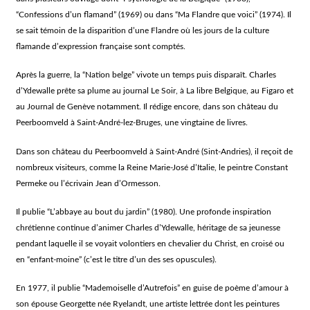
“Confessions d’un flamand” (1969) ou dans “Ma Flandre que voici” (1974). Il
se sait témoin de la disparition d’une Flandre où les jours de la culture
flamande d’expression française sont comptés.
Après la guerre, la “Nation belge” vivote un temps puis disparaît. Charles
d’Ydewalle prête sa plume au journal Le Soir, à La libre Belgique, au Figaro et
au Journal de Genève notamment. Il rédige encore, dans son château du
Peerboomveld à Saint-André-lez-Bruges, une vingtaine de livres.
Dans son château du Peerboomveld à Saint-André (Sint-Andries), il reçoit de
nombreux visiteurs, comme la Reine Marie-José d’Italie, le peintre Constant
Permeke ou l’écrivain Jean d’Ormesson.
Il publie “L’abbaye au bout du jardin” (1980). Une profonde inspiration
chrétienne continue d’animer Charles d’Ydewalle, héritage de sa jeunesse
pendant laquelle il se voyait volontiers en chevalier du Christ, en croisé ou
en “enfant-moine” (c’est le titre d’un des ses opuscules).
En 1977, il publie “Mademoiselle d’Autrefois” en guise de poème d’amour à
son épouse Georgette née Ryelandt, une artiste lettrée dont les peintures