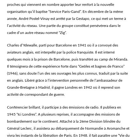
proches qui viennent en nombre apporter leur renfort à la nouvelle
organisation qu’il baptise “Service Paris-Gand”. En décembre de la même
année, André Postel-Vinay est arrêté par la Gestapo, ce qui met un terme à
l’activité du réseau. Une partie du groupe constitué persévérera dans le
cadre d’un autre réseau nommé “Zig”.
Charles d’Ydewalle, parti pour Barcelone en 1941 où il a convoyé des
aviateurs anglais, est interpellé par la police franquiste. Il est interné
quelques mois à la prison de Barcelone, puis transféré au camp de Miranda.
Il témoignera de cette expérience forte dans “Geôles et bagnes de Franco”
(1946), sans doute l’un des ses ouvrages les plus connus, traduit par la suite
en anglais. Libéré grâce à l’intervention personnelle de l’ambassadeur de
Grande-Bretagne à Madrid, il gagne Londres en 1942 où il reprend son
activité de correspondant de guerre.
Conférencier brillant, il participe à des émissions de radio. Il publiera en
1945 “Ici Londres”. A plusieurs reprises, il accompagne des missions de
bombardement sur le continent. Attaché à la 2ème Division blindée du
Général Leclerc, il assistera au débarquement de Normandie à Aromanche et
vivra les instants de la libération de Paris. En 1948, il fait paraître une “Vie du