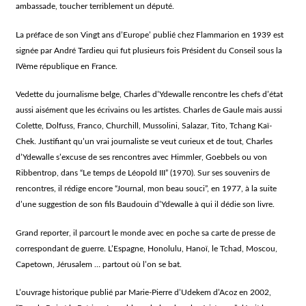
ambassade, toucher terriblement un député.
La préface de son
Vingt ans d’Europe’ publié chez Flammarion en 1939 est
signée par André Tardieu qui fut plusieurs fois Président du Conseil sous la
IVème république en France.
Vedette du journalisme belge, Charles d’Ydewalle rencontre les chefs d’état
aussi aisément que les écrivains ou les artistes. Charles de Gaule mais aussi
Colette, Dolfuss, Franco, Churchill, Mussolini, Salazar, Tito, Tchang Kaï-
Chek. Justifiant qu’un vrai journaliste se veut curieux et de tout, Charles
d’Ydewalle s’excuse de ses rencontres avec Himmler, Goebbels ou von
Ribbentrop, dans “Le temps de Léopold III” (1970). Sur ses souvenirs de
rencontres, il rédige encore “Journal, mon beau souci”, en 1977, à la suite
d’une suggestion de son fils Baudouin d’Ydewalle à qui il dédie son livre.
Grand reporter, il parcourt le monde avec en poche sa carte de presse de
correspondant de guerre. L’Espagne, Honolulu, Hanoï, le Tchad, Moscou,
Capetown, Jérusalem … partout où l’on se bat.
L’ouvrage historique publié par Marie-Pierre d’Udekem d’Acoz en 2002,