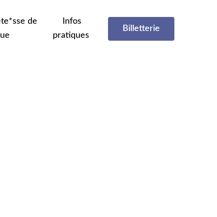
te*sse de
Infos
Billetterie
que
pratiques