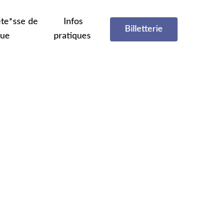
te*sse de
Infos
Billetterie
que
pratiques