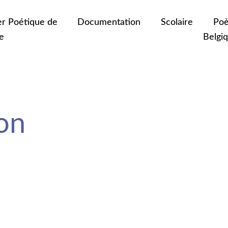
er Poétique de
Documentation
Scolaire
Poè
e
Belgi
on