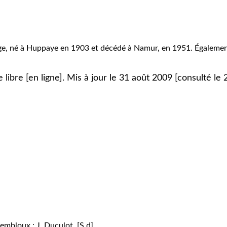
e, né à Huppaye en 1903 et décédé à Namur, en 1951. Également p
libre [en ligne]. Mis à jour le 31 août 2009 [consulté le 
embloux : J. Duculot, [S.d].