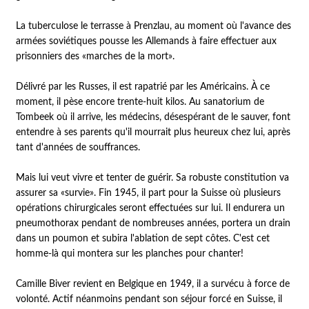
La tuberculose le terrasse à Prenzlau, au moment où l'avance des
armées soviétiques pousse les Allemands à faire effectuer aux
prisonniers des «marches de la mort».
Délivré par les Russes, il est rapatrié par les Américains. À ce
moment, il pèse encore trente-huit kilos. Au sanatorium de
Tombeek où il arrive, les médecins, désespérant de le sauver, font
entendre à ses parents qu'il mourrait plus heureux chez lui, après
tant d'années de souffrances.
Mais lui veut vivre et tenter de guérir. Sa robuste constitution va
assurer sa «survie». Fin 1945, il part pour la Suisse où plusieurs
opérations chirurgicales seront effectuées sur lui. Il endurera un
pneumothorax pendant de nombreuses années, portera un drain
dans un poumon et subira l'ablation de sept côtes. C'est cet
homme-là qui montera sur les planches pour chanter!
Camille Biver revient en Belgique en 1949, il a survécu à force de
volonté. Actif néanmoins pendant son séjour forcé en Suisse, il