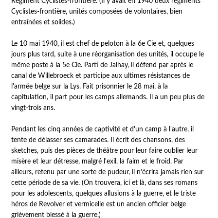
Régiment Cyclistes-frontière. (Il y avait en 1940 deux régiments
Cyclistes-frontière, unités composées de volontaires, bien
entraînées et solides.)
Le 10 mai 1940, il est chef de peloton à la 6e Cie et, quelques
jours plus tard, suite à une réorganisation des unités, il occupe le
même poste à la 5e Cie. Parti de Jalhay, il défend par après le
canal de Willebroeck et participe aux ultimes résistances de
l'armée belge sur la Lys. Fait prisonnier le 28 mai, à la
capitulation, il part pour les camps allemands. Il a un peu plus de
vingt-trois ans.
Pendant les cinq années de captivité et d'un camp à l'autre, il
tente de délasser ses camarades. Il écrit des chansons, des
sketches, puis des pièces de théâtre pour leur faire oublier leur
misère et leur détresse, malgré l'exil, la faim et le froid. Par
ailleurs, retenu par une sorte de pudeur, il n'écrira jamais rien sur
cette période de sa vie. (On trouvera, ici et là, dans ses romans
pour les adolescents, quelques allusions à la guerre, et le triste
héros de Revolver et vermicelle est un ancien officier belge
grièvement blessé à la guerre.)