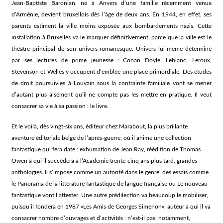
Jean-Baptiste Baronian, né à Anvers d’une famille récemment venue
d’Arménie, devient bruxellois dès l’âge de deux ans. En 1944, en effet, ses
parents estiment la ville moins exposée aux bombardements nazis. Cette
installation à Bruxelles va le marquer définitivement, parce que la ville est le
théâtre principal de son univers romanesque. Univers lui-même déterminé
par ses lectures de prime jeunesse : Conan Doyle, Leblanc, Leroux,
Stevenson et Welles y occupent d’emblée une place primordiale. Des études
de droit poursuivies à Louvain sous la contrainte familiale vont se mener
d’autant plus aisément qu’il ne compte pas les mettre en pratique. Il veut
consacrer sa vie à sa passion : le livre.
Et le voilà, dès vingt-six ans, éditeur chez Marabout, la plus brillante
aventure éditoriale belge de l’après-guerre, où il anime une collection
fantastique qui fera date : exhumation de Jean Ray, réédition de Thomas
Owen à qui il succèdera à l’Académie trente-cinq ans plus tard, grandes
anthologies. Il s’impose comme un autorité dans le genre, des essais comme
le
Panorama de la littérature fantastique de langue française
ou
Le nouveau
fantastique
vont l’attester. Une autre prédilection va beaucoup le mobiliser,
puisqu’il fondera en 1987 «Les Amis de Georges Simenon», auteur à qui il va
consacrer nombre d’ouvrages et d’activités : n’est-il pas, notamment,