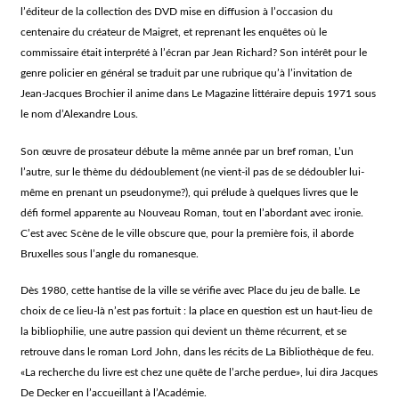
l’éditeur de la collection des DVD mise en diffusion à l’occasion du
centenaire du créateur de Maigret, et reprenant les enquêtes où le
commissaire était interprété à l’écran par Jean Richard? Son intérêt pour le
genre policier en général se traduit par une rubrique qu’à l’invitation de
Jean-Jacques Brochier il anime dans
Le Magazine littéraire
depuis 1971 sous
le nom d’Alexandre Lous.
Son œuvre de prosateur débute la même année par un bref roman,
L’un
l’autre
, sur le thème du dédoublement (ne vient-il pas de se dédoubler lui-
même en prenant un pseudonyme?), qui prélude à quelques livres que le
défi formel apparente au Nouveau Roman, tout en l’abordant avec ironie.
C’est avec
Scène de le ville obscure
que, pour la première fois, il aborde
Bruxelles sous l’angle du romanesque.
Dès 1980, cette hantise de la ville se vérifie avec
Place du jeu de balle
. Le
choix de ce lieu-là n’est pas fortuit : la place en question est un haut-lieu de
la bibliophilie, une autre passion qui devient un thème récurrent, et se
retrouve dans le roman
Lord John
, dans les récits de
La Bibliothèque de feu
.
«La recherche du livre est chez une quête de l’arche perdue», lui dira Jacques
De Decker en l’accueillant à l’Académie.