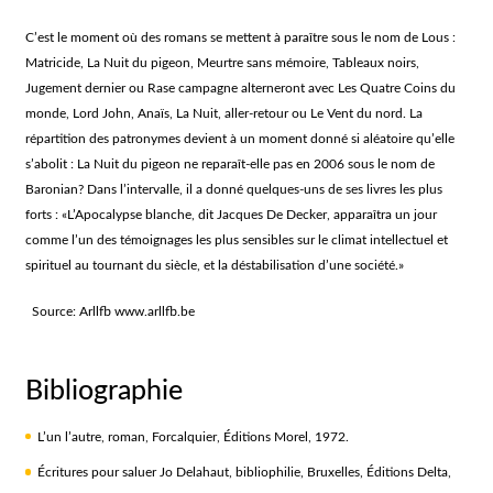
C’est le moment où des romans se mettent à paraître sous le nom de Lous :
Matricide
,
La Nuit du pigeon
,
Meurtre sans mémoire
,
Tableaux noirs
,
Jugement dernier
ou
Rase campagne
alterneront avec
Les Quatre Coins du
monde
,
Lord John
,
Anaïs
,
La Nuit, aller-retour
ou
Le Vent du nord
. La
répartition des patronymes devient à un moment donné si aléatoire qu’elle
s’abolit :
La Nuit du pigeon
ne reparaît-elle pas en 2006 sous le nom de
Baronian? Dans l’intervalle, il a donné quelques-uns de ses livres les plus
forts : «
L’Apocalypse blanche
, dit Jacques De Decker, apparaîtra un jour
comme l’un des témoignages les plus sensibles sur le climat intellectuel et
spirituel au tournant du siècle, et la déstabilisation d’une société.»
Source: Arllfb www.arllfb.be
Bibliographie
L’un l’autre
, roman, Forcalquier, Éditions Morel, 1972.
Écritures pour saluer Jo Delahaut
, bibliophilie, Bruxelles, Éditions Delta,