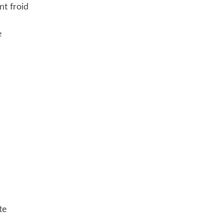
nt froid
e
te