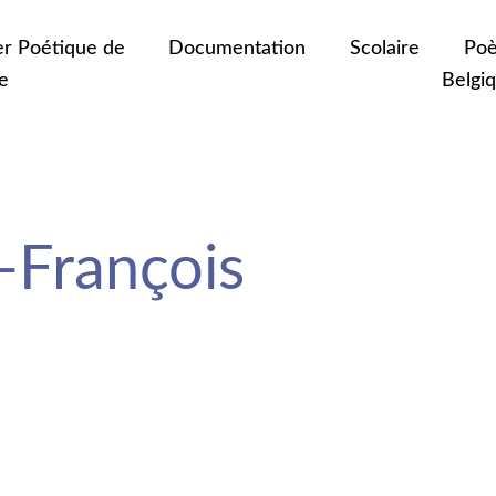
er Poétique de
Documentation
Scolaire
Poè
e
Belgi
-François