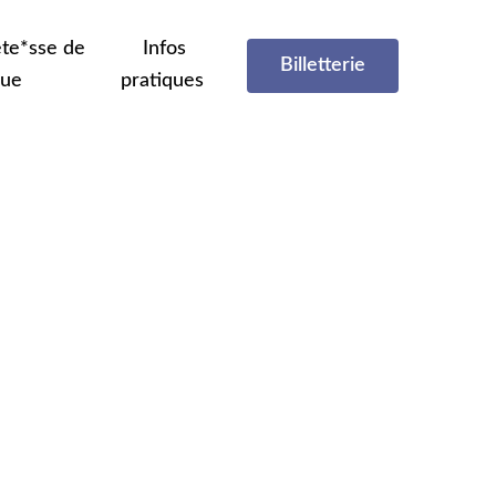
te*sse de
Infos
Billetterie
que
pratiques