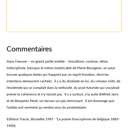
Commentaires
Dans l'oeuvre -- en grand partie inédite -- brouillone, confuse, rétive,
indisciplinée, baroque et même inextricable de Pierre Bourgeois, on peut
trouver quelques textes qui frappent par un esprit frondeur, dont les
intentions demeurent cachées. il y a du dodaïste en lui, du censeur irrité, de
l'ésotériste qui se complaît dans la verbosité, du post-futuriste qui vousdrait
prôner la cohérence et n'y réussit pas. Il y a surtout, à la suite d'Alfred Jarry
et de Benjamin Péret, un farceur un peu terrorisant. Il est dommage que
l'artiste soit rarement au rendez-vous du protestataire.
Editions Traces, Bruxelles 1987 "La poésie francophone de belgique 1885-
1900)