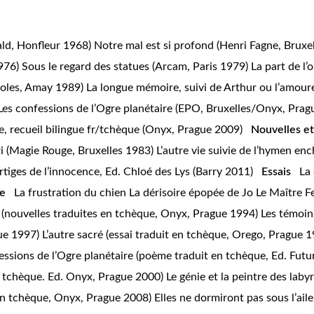
ald, Honfleur 1968)
Notre mal est si profond
(Henri Fagne, Bruxe
1976)
Sous le regard des statues
(Arcam, Paris 1979)
La part de l
aroles, Amay 1989)
La longue mémoire, suivi de Arthur ou l’amour
Les confessions de l’Ogre planétaire
(EPO, Bruxelles/Onyx, Prag
e,
recueil bilingue fr/tchèque (Onyx, Prague 2009)
Nouvelles et
ri
(Magie Rouge, Bruxelles 1983)
L’autre vie suivie de l’hymen en
rtiges de l’innocence
, Ed. Chloé des Lys (Barry 2011)
Essais
La
e
La frustration du chien
La dérisoire épopée de Jo
Le Maître
F
s
(nouvelles traduites en tchèque, Onyx, Prague 1994
)
Les témoins
ue 1997)
L’autre sacré
(essai traduit en tchèque, Orego, Prague 
essions de l’Ogre planétaire
(poème traduit en tchèque, Ed. Fut
 en tchèque. Ed. Onyx, Prague 2000)
Le génie et la peintre des laby
en tchèque, Onyx, Prague 2008)
Elles ne dormiront pas sous l’ail