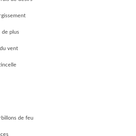
urgissement
 de plus
 du vent
tincelle
billons de feu
aces