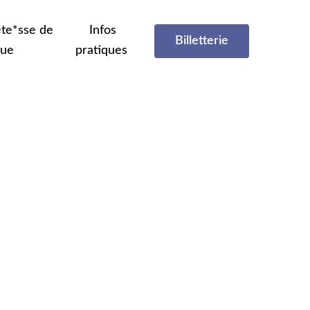
te*sse de
Infos
Billetterie
que
pratiques