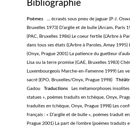
Bibliographie
Poèmes
… écrasés sous pneu de jaguar
(P-J. Osw
Bruxelles 1973)
D’argile et de bulle
(Arcam, Paris 
(PAC, Bruxelles 1986)
Le coeur fertile
(L’Arbre à P
dans tous ses états
(L’Arbre à Paroles, Amay 1995)
(Onyx, Prague 2001)
La patience du guetteur d’aub
Lisa ou la terre promise
(GAE, Bruxelles 1983)
Ché
Luxembourgeois Marche-en-Famenne 1999)
Les ve
sacré
(EPO, Bruxelles/Onyx, Prague 1998)
Théâtr
Gadou
Traductions
Les métamorphoses insolite
statues »,
poèmes traduits en tchèque, Onyx, Prag
traduites en tchèque, Onyx, Prague 1998)
Les conf
français : « D’argile et de bulle », poèmes traduit
Prague 2001)
La part de l’ombre
(poèmes traduits 