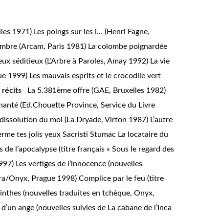
lles 1971)
Les poings sur les i…
(Henri Fagne,
’ombre
(Arcam, Paris 1981)
La colombe poignardée
eux séditieux
(L’Arbre à Paroles, Amay 1992)
La vie
ue 1999)
Les mauvais esprits et le crocodile vert
 récits
La 5.381ème offre
(GAE, Bruxelles 1982)
chanté
(Ed.Chouette Province, Service du Livre
 dissolution du moi
(La Dryade, Virton 1987)
L’autre
erme tes jolis yeux
Sacristi Stumac
La locataire du
 de l’apocalypse (titre français « Sous le regard des
1997)
Les vertiges de l’innocence
(nouvelles
ura/Onyx, Prague 1998)
Complice par le feu
(titre
rinthes
(nouvelles traduites en tchèque, Onyx,
e d’un ange
(nouvelles suivies de
La cabane de l’Inca