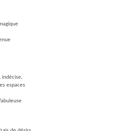
 magique
venue
 indécise,
des espaces
 fabuleuse
rais de désirs