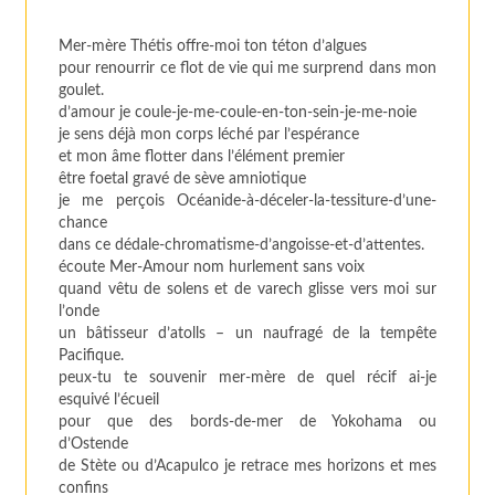
Mer-mère Thétis offre-moi ton téton d’algues
pour renourrir ce flot de vie qui me surprend dans mon
goulet.
d’amour je coule-je-me-coule-en-ton-sein-je-me-noie
je sens déjà mon corps léché par l’espérance
et mon âme flotter dans l’élément premier
être foetal gravé de sève amniotique
je me perçois Océanide-à-déceler-la-tessiture-d’une-
chance
dans ce dédale-chromatisme-d’angoisse-et-d’attentes.
écoute Mer-Amour nom hurlement sans voix
quand vêtu de solens et de varech glisse vers moi sur
l’onde
un bâtisseur d’atolls – un naufragé de la tempête
Pacifique.
peux-tu te souvenir mer-mère de quel récif ai-je
esquivé l’écueil
pour que des bords-de-mer de Yokohama ou
d’Ostende
de Stète ou d’Acapulco je retrace mes horizons et mes
confins