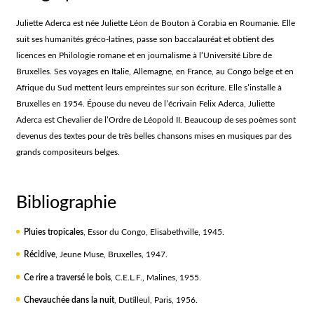
Juliette Aderca est née Juliette Léon de Bouton à Corabia en Roumanie. Elle
suit ses humanités gréco-latines, passe son baccalauréat et obtient des
licences en Philologie romane et en journalisme à l’Université Libre de
Bruxelles. Ses voyages en Italie, Allemagne, en France, au Congo belge et en
Afrique du Sud mettent leurs empreintes sur son écriture. Elle s’installe à
Bruxelles en 1954. Épouse du neveu de l’écrivain Felix Aderca, Juliette
Aderca est Chevalier de l’Ordre de Léopold II. Beaucoup de ses poèmes sont
devenus des textes pour de très belles chansons mises en musiques par des
grands compositeurs belges.
Bibliographie
Pluies tropicales
, Essor du Congo, Elisabethville, 1945.
Récidive
, Jeune Muse, Bruxelles, 1947.
Ce rire a traversé le bois
, C.E.L.F., Malines, 1955.
Chevauchée dans la nuit
, Dutilleul, Paris, 1956.