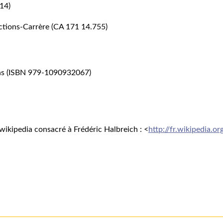
14)
ctions-Carrère (CA 171 14.755)
ions (ISBN 979-1090932067)
e wikipedia consacré à Frédéric Halbreich : <
http://fr.wikipedia