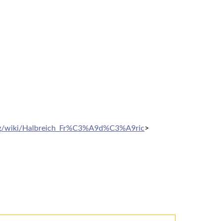
.org/wiki/Halbreich_Fr%C3%A9d%C3%A9ric
>