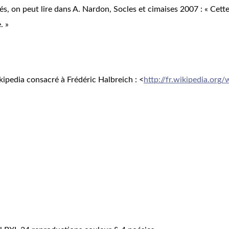
és, on peut lire dans A. Nardon, Socles et cimaises 2007 : « Cette t
. »
ikipedia consacré à Frédéric Halbreich : <
http://fr.wikipedia.o