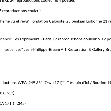
il BXL 24 reproductions couleur & 4 poésies
27 reproductions couleur
un thème vu et revu" Fondation Calouste Gulbenkian Lisbonne 21 
cence" Les Exprimeurs - Paris 12 reproductions couleur & 12 poés
uminescences" Jean-Philippe-Braam Art Restoration & Gallery Br
roductions WEA (249 331-7/we 171)** Très loin d'ici / Routine 1
18 8.612)
(CA 171 14.345)