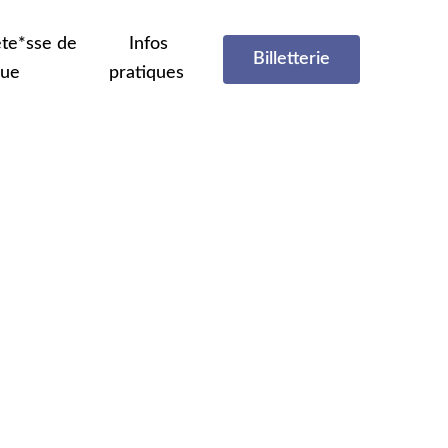
te*sse de
Infos
Billetterie
que
pratiques