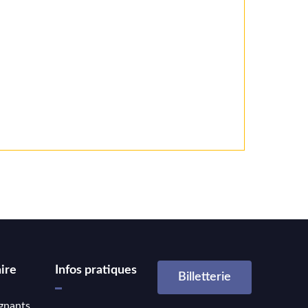
ire
Infos pratiques
Billetterie
gnants