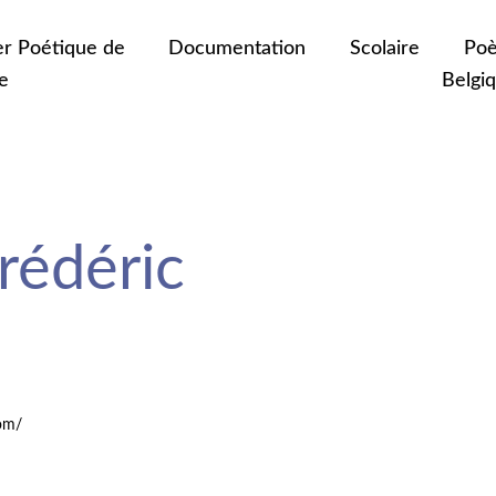
er Poétique de
Documentation
Scolaire
Poè
e
Belgi
édéric
com/