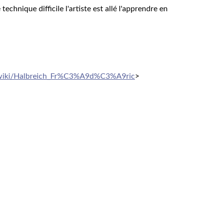
echnique difficile l'artiste est allé l'apprendre en
rg/wiki/Halbreich_Fr%C3%A9d%C3%A9ric
>