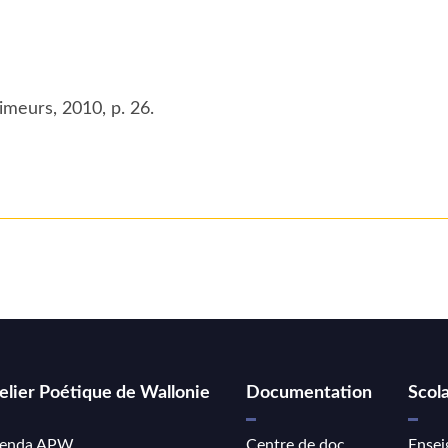
imeurs, 2010, p. 26.
elier Poétique de Wallonie
Documentation
Scola
enda APW
Centre de doc
Ensei