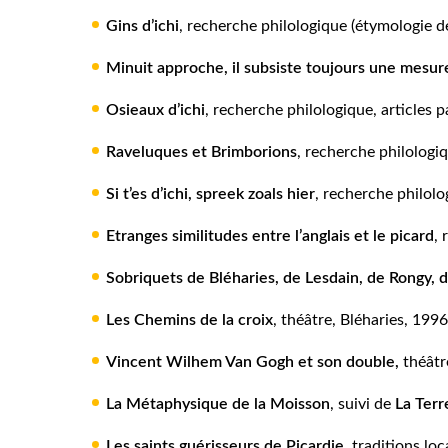
Gins d’ichi
, recherche philologique (étymologie de
Minuit approche, il subsiste toujours une mesur
Osieaux d’ichi
, recherche philologique, articles 
Raveluques et Brimborions
, recherche philologi
Si t’es d’ichi, spreek zoals hier
, recherche philolo
Etranges similitudes entre l’anglais et le picard
, 
Sobriquets de Bléharies, de Lesdain, de Rongy,
Les Chemins de la croix
, théâtre, Bléharies, 1996
Vincent Wilhem Van Gogh et son double
,
théâtre
La Métaphysique de la Moisson
, suivi de
La Terr
Les saints guérisseurs de Picardie
, traditions loc