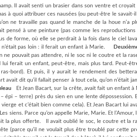
champ. Il avait senti un brasier dans son ventre et croyai
t pas à quoi attribuer ces nausées (ou peut-être le savait-i
u’on ne travaille pas quand le manche de la houe n’a 
it pensé à une peinture (pas comme les reproductions 
us de forme, où elle se perdrait à la fois dans le ciel lava
n’était pas loin : il ferait un enfant à Marie.
Deuxième
ne pouvait pas attendre, ni le soc ni le coutre et la rase
 lui ferait un enfant, peut-être, mais plus tard. Peut-êt
 ras-bord). Et puis, il y aurait le rendement des better
vait dit qu’il fallait penser à tout cela, qu’on n’était jam
bleau
Et Jean Bacart, sur la crête, avait fait un enfant à M
– épi – terre) près du sien en une lente dépossession. Et
s vierge et c’était bien comme cela). Et Jean Bacart lui a
es siens. Parce qu’on appelle Marie, Marie. Et l’Amour, l
ait la plus offerte. Il avait oublié le soc, le coutre et 
ête (parce qu’il ne voulait plus être troublé par cette pr