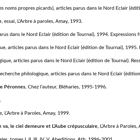
s noms propres picards), articles parus dans le Nord Eclair (édit
e
, essai, L’Arbre à paroles, Amay, 1993.
parus dans le Nord Eclair (édition de Tournai), 1994. Expressions f
que, articles parus dans le Nord Eclair (édition de Tournai), 199
gique, articles parus dans le Nord Eclair (édition de Tournai). Re
recherche philologique, articles parus dans le Nord Eclair (édition
 de Péronnes
, Chez l’auteur, Bléharies, 1995-1996.
.
, L’Arbre à Paroles, Amay, 1999.
e va, le ciel demeure
et
L’Aube crépusculaire
,
L’Arbre à Paroles,
ales, tomes I, II, III, IV, V, Abeditions, Ath, 1996-2001.