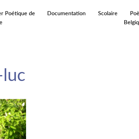
er Poétique de
Documentation
Scolaire
Poè
e
Belgi
luc