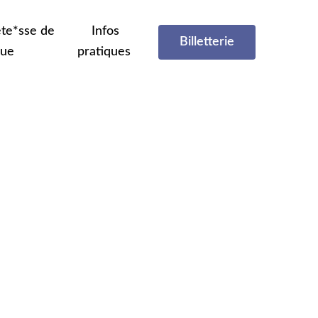
te*sse de
Infos
Billetterie
que
pratiques