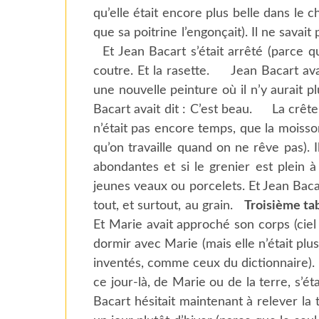
qu’elle était encore plus belle dans le 
que sa poitrine l’engonçait). Il ne savai
Et Jean Bacart s’était arrêté (parce q
coutre. Et la rasette. Jean Bacart ava
une nouvelle peinture où il n’y aurait pl
Bacart avait dit : C’est beau. La crête 
n’était pas encore temps, que la moisson 
qu’on travaille quand on ne rêve pas). Il
abondantes et si le grenier est plein à
jeunes veaux ou porcelets. Et Jean Bacart a
tout, et surtout, au grain.
Troisième ta
Et Marie avait approché son corps (ciel 
dormir avec Marie (mais elle n’était plu
inventés, comme ceux du dictionnaire). L
ce jour-là, de Marie ou de la terre, s’ét
Bacart hésitait maintenant à relever la t