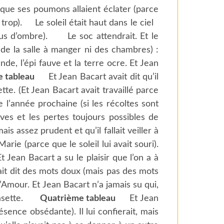
t que ses poumons allaient éclater (parce
l trop). Le soleil était haut dans le ciel
plus d’ombre). Le soc attendrait. Et le
de la salle à manger ni des chambres) :
nde, l’épi fauve et la terre ocre. Et Jean
 tableau
Et Jean Bacart avait dit qu’il
tte. (Et Jean Bacart avait travaillé parce
re l’année prochaine (si les récoltes sont
aves et les pertes toujours possibles de
ais assez prudent et qu’il fallait veiller à
arie (parce que le soleil lui avait souri).
 Jean Bacart a su le plaisir que l’on a à
vait dit des mots doux (mais pas des mots
’Amour. Et Jean Bacart n’a jamais su qui,
la rasette.
Quatrième tableau
Et Jean
ésence obsédante). Il lui confierait, mais