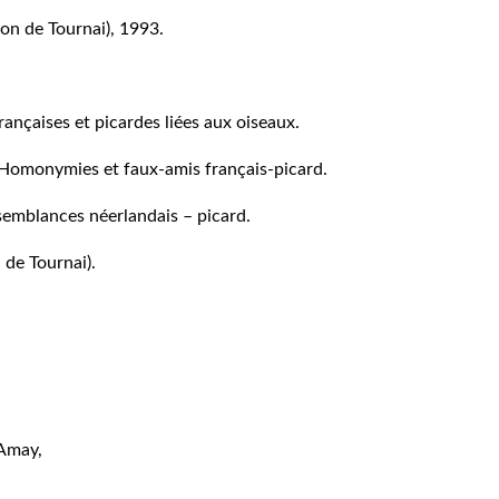
ion de Tournai), 1993.
rançaises et picardes liées aux oiseaux.
5. Homonymies et faux-amis français-picard.
ssemblances néerlandais – picard.
 de Tournai).
 Amay,