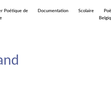
er Poétique de
Documentation
Scolaire
Poè
e
Belgi
and