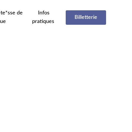
te*sse de
Infos
Billetterie
que
pratiques