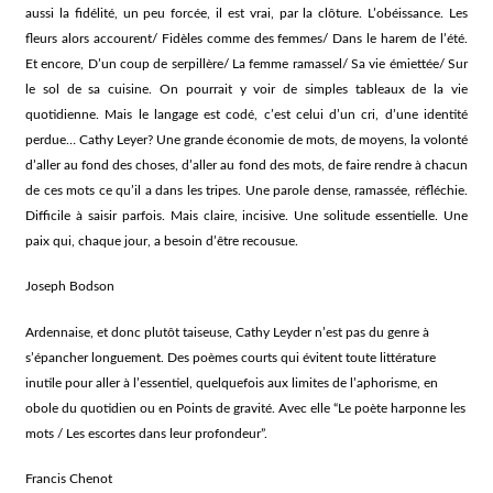
aussi la fidélité, un peu forcée, il est vrai, par la clôture. L’obéissance. Les
fleurs alors accourent/ Fidèles comme des femmes/ Dans le harem de l’été.
Et encore, D’un coup de serpillère/ La femme ramassel/ Sa vie émiettée/ Sur
le sol de sa cuisine. On pourrait y voir de simples tableaux de la vie
quotidienne. Mais le langage est codé, c’est celui d’un cri, d’une identité
perdue… Cathy Leyer? Une grande économie de mots, de moyens, la volonté
d’aller au fond des choses, d’aller au fond des mots, de faire rendre à chacun
de ces mots ce qu’il a dans les tripes. Une parole dense, ramassée, réfléchie.
Difficile à saisir parfois. Mais claire, incisive. Une solitude essentielle. Une
paix qui, chaque jour, a besoin d’être recousue.
Joseph Bodson
Ardennaise, et donc plutôt taiseuse, Cathy Leyder n’est pas du genre à
s’épancher longuement. Des poèmes courts qui évitent toute littérature
inutile pour aller à l’essentiel, quelquefois aux limites de l’aphorisme, en
obole du quotidien ou en Points de gravité. Avec elle “Le poète harponne les
mots / Les escortes dans leur profondeur”.
Francis Chenot