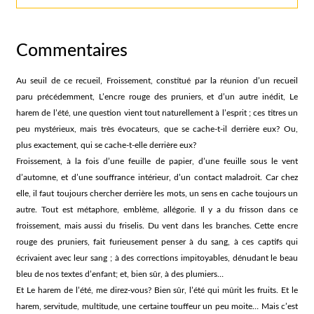
Commentaires
Au seuil de ce recueil, Froissement, constitué par la réunion d’un recueil
paru précédemment, L’encre rouge des pruniers, et d’un autre inédit, Le
harem de l’été, une question vient tout naturellement à l’esprit ; ces titres un
peu mystérieux, mais très évocateurs, que se cache-t-il derrière eux? Ou,
plus exactement, qui se cache-t-elle derrière eux?
Froissement, à la fois d’une feuille de papier, d’une feuille sous le vent
d’automne, et d’une souffrance intérieur, d’un contact maladroit. Car chez
elle, il faut toujours chercher derrière les mots, un sens en cache toujours un
autre. Tout est métaphore, emblème, allégorie. Il y a du frisson dans ce
froissement, mais aussi du friselis. Du vent dans les branches. Cette encre
rouge des pruniers, fait furieusement penser à du sang, à ces captifs qui
écrivaient avec leur sang ; à des corrections impitoyables, dénudant le beau
bleu de nos textes d’enfant; et, bien sûr, à des plumiers…
Et Le harem de l’été, me direz-vous? Bien sûr, l’été qui mûrit les fruits. Et le
harem, servitude, multitude, une certaine touffeur un peu moite… Mais c’est