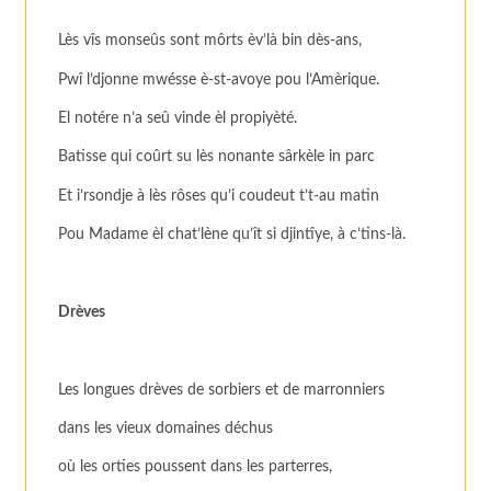
Lès vîs monseûs sont môrts èv’là bin dès-ans,
Pwî l’djonne mwésse è-st-avoye pou l’Amèrique.
El notére n’a seû vinde èl propiyèté.
Batisse qui coûrt su lès nonante sârkèle in parc
Et i’rsondje à lès rôses qu’i coudeut t’t-au matin
Pou Madame èl chat’lène qu’ît si djintîye, à c’tins-là.
Drèves
Les longues drèves de sorbiers et de marronniers
dans les vieux domaines déchus
où les orties poussent dans les parterres,