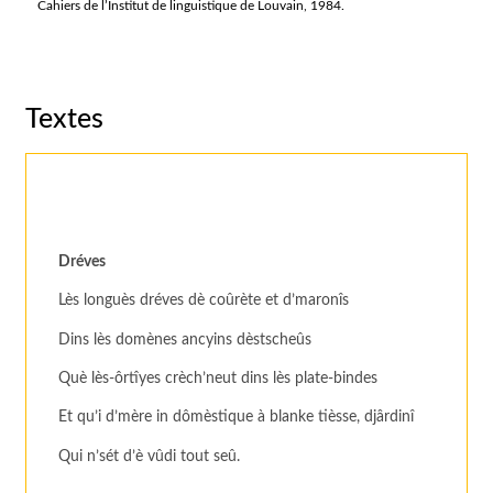
Cahiers de l’Institut de linguistique de Louvain, 1984.
Textes
Dréves
Lès longuès dréves dè coûrète et d’maronîs
Dins lès domènes ancyins dèstscheûs
Què lès-ôrtîyes crèch’neut dins lès plate-bindes
Et qu’i d’mère in dômèstique à blanke tièsse, djârdinî
Qui n’sét d’è vûdi tout seû.