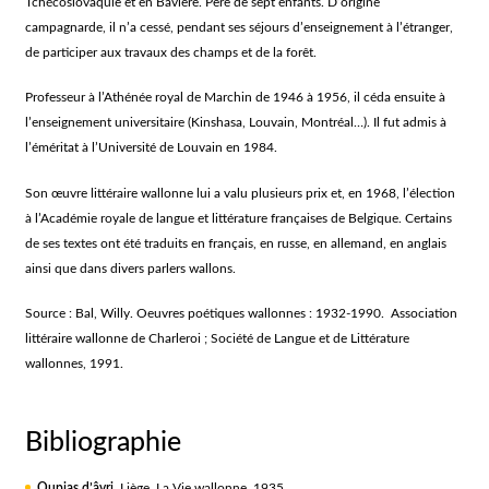
Tchécoslovaquie et en Bavière. Père de sept enfants. D’origine
campagnarde, il n’a cessé, pendant ses séjours d’enseignement à l’étranger,
de participer aux travaux des champs et de la forêt.
Professeur à l’Athénée royal de Marchin de 1946 à 1956, il céda ensuite à
l’enseignement universitaire (Kinshasa, Louvain, Montréal…). Il fut admis à
l’éméritat à l’Université de Louvain en 1984.
Son œuvre littéraire wallonne lui a valu plusieurs prix et, en 1968, l’élection
à l’Académie royale de langue et littérature françaises de Belgique. Certains
de ses textes ont été traduits en français, en russe, en allemand, en anglais
ainsi que dans divers parlers wallons.
Source : Bal, Willy. Oeuvres poétiques wallonnes : 1932-1990. Association
littéraire wallonne de Charleroi ; Société de Langue et de Littérature
wallonnes, 1991.
Bibliographie
Oupias d’âvri
,
Liège, La Vie wallonne, 1935.