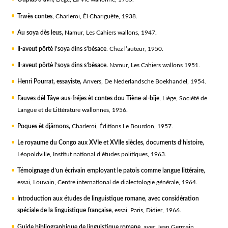
Trwès contes
, Charleroi, Èl Chariguète, 1938.
Au soya dès leus
,
Namur, Les Cahiers wallons, 1947.
Il-aveut pôrtè l’soya dins s’bèsace
.
Chez l’auteur, 1950.
Il-aveut pôrtè l’soya dins s’bèsace.
Namur, Les Cahiers wallons 1951.
Henri Pourrat, essayiste
,
Anvers, De Nederlandsche Boekhandel, 1954.
Fauves dèl Tâye-aus-fréjes èt contes dou Tiène-al-bîje
, Liège, Société de
Langue et de Littérature wallonnes, 1956.
Poques èt djârnons
,
Charleroi, Éditions Le Bourdon, 1957.
Le royaume du Congo aux XVIe et XVIIe siècles, documents d’histoire
,
Léopoldville, Institut national d’études politiques, 1963.
Témoignage d’un écrivain employant le patois comme langue littéraire
,
essai, Louvain, Centre international de dialectologie générale, 1964.
Introduction aux études de linguistique romane, avec considération
spéciale de la linguistique française
,
essai, Paris, Didier, 1966.
Guide bibliographique de linguistique romane
,
avec Jean Germain,