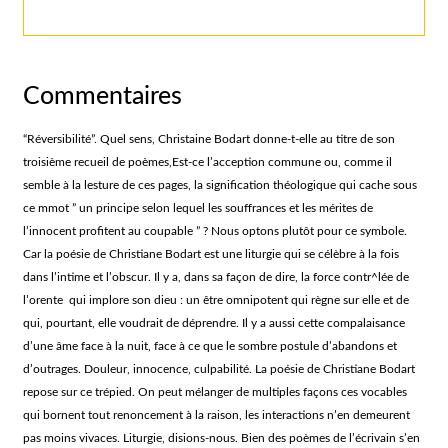
Commentaires
“Réversibilité”. Quel sens, Christaine Bodart donne-t-elle au titre de son
troisième recueil de poèmes,Est-ce l’acception commune ou, comme il
semble à la lesture de ces pages, la signification théologique qui cache sous
ce mmot ” un principe selon lequel les souffrances et les mérites de
l’innocent profitent au coupable ” ? Nous optons plutôt pour ce symbole.
Car la poésie de Christiane Bodart est une liturgie qui se célèbre à la fois
dans l’intime et l’obscur. Il y a, dans sa façon de dire, la force contr^lée de
l’orente qui implore son dieu : un être omnipotent qui règne sur elle et de
qui, pourtant, elle voudrait de déprendre. Il y a aussi cette compalaisance
d’une âme face à la nuit, face à ce que le sombre postule d’abandons et
d’outrages. Douleur, innocence, culpabilité. La poésie de Christiane Bodart
repose sur ce trépied. On peut mélanger de multiples façons ces vocables
qui bornent tout renoncement à la raison, les interactions n’en demeurent
pas moins vivaces. Liturgie, disions-nous. Bien des poèmes de l’écrivain s’en