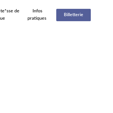
te*sse de
Infos
Billetterie
que
pratiques