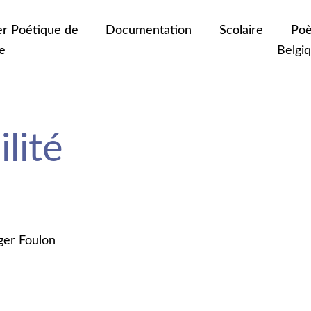
er Poétique de
Documentation
Scolaire
Poè
e
Belgi
lité
ger Foulon