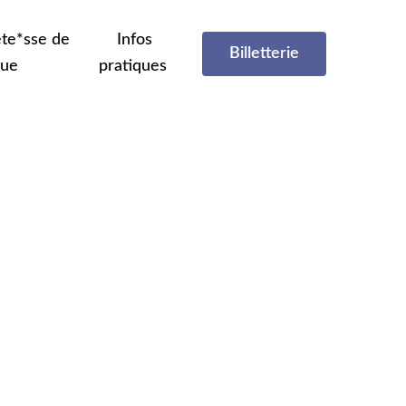
te*sse de
Infos
Billetterie
que
pratiques