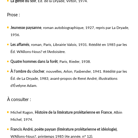
La gerbe du soir
, Éd. de la Dryade, Virton, 1974.
Prose :
Jeunesse paysanne
, roman autobiographique, 1927, repris par
La Dryade
,
1956.
Les affamés
, roman, Paris, Librairie Valois, 1931. Réédité en 1985 par les
Éd. W'Allons-Nous? et l'Ardoisière.
Quatre hommes dans la forêt
, Paris, Rieder, 1938.
À l'ombre du clocher
, nouvelles, Arlon, Fasbender, 1941. Réédité par les
Éd. de La Dryade, 1983, avant-propos de René André, illustrations
d'Évelyne Adam.
À consulter :
Michel Ragon,
Histoire de la littérature prolétarienne en France
, Albin
Michel, 1974.
Francis André, poète paysan (littérature prolétarienne et idéologie)
,
W'Allons-Nous?, printemps 1985 (4e année, n° 12).