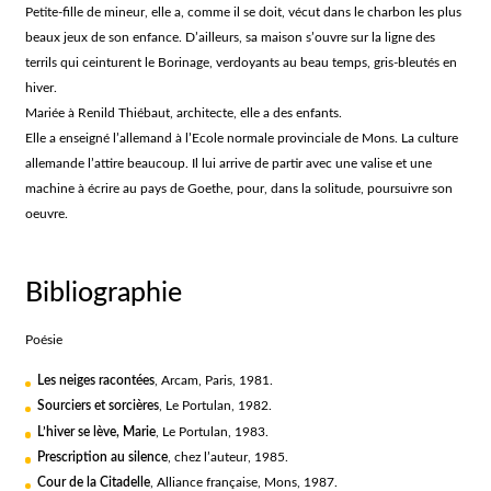
Petite-fille de mineur, elle a, comme il se doit, vécut dans le charbon les plus
beaux jeux de son enfance. D’ailleurs, sa maison s’ouvre sur la ligne des
terrils qui ceinturent le Borinage, verdoyants au beau temps, gris-bleutés en
hiver.
Mariée à Renild Thiébaut, architecte, elle a des enfants.
Elle a enseigné l’allemand à l’Ecole normale provinciale de Mons. La culture
allemande l’attire beaucoup. Il lui arrive de partir avec une valise et une
machine à écrire au pays de Goethe, pour, dans la solitude, poursuivre son
oeuvre.
Bibliographie
Poésie
Les neiges racontées
, Arcam, Paris, 1981.
Sourciers et sorcières
, Le Portulan, 1982.
L’hiver se lève, Marie
, Le Portulan, 1983.
Prescription au silence
, chez l’auteur, 1985.
Cour de la Citadelle
, Alliance française, Mons, 1987.