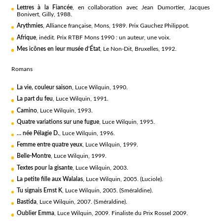
Lettres à la Fiancée
, en collaboration avec Jean Dumortier, Jacques
Bonivert, Gilly, 1988.
Arythmies
, Alliance française, Mons, 1989. Prix Gauchez Philippot.
Afrique
, inédit. Prix RTBF Mons 1990 : un auteur, une voix.
Mes icônes en leur musée d’État
, Le Non-Dit, Bruxelles, 1992.
Romans
La vie, couleur saison
, Luce Wilquin, 1990.
La part du feu
, Luce Wilquin, 1991.
Camino
, Luce Wilquin, 1993.
Quatre variations sur une fugue
, Luce Wilquin, 1995.
… née Pélagie D.
, Luce Wilquin, 1996.
Femme entre quatre yeux
, Luce Wilquin, 1999.
Belle-Montre
, Luce Wilquin, 1999.
Textes pour la gisante
, Luce Wilquin, 2003.
La petite fille aux Walalas
, Luce Wilquin, 2005. (Luciole).
Tu signais Ernst K
, Luce Wilquin, 2005. (Sméraldine).
Bastida
, Luce Wilquin, 2007. (Sméraldine).
Oublier Emma
, Luce Wilquin, 2009. Finaliste du Prix Rossel 2009.