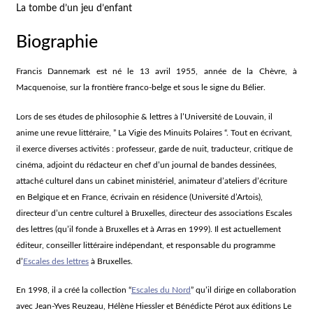
La tombe d’un jeu d’enfant
Biographie
Francis Dannemark est né le 13 avril 1955, année de la Chèvre, à
Macquenoise, sur la frontière franco-belge et sous le signe du Bélier.
Lors de ses études de philosophie & lettres à l’Université de Louvain, il
anime une revue littéraire, ” La Vigie des Minuits Polaires “. Tout en écrivant,
il exerce diverses activités : professeur, garde de nuit, traducteur, critique de
cinéma, adjoint du rédacteur en chef d’un journal de bandes dessinées,
attaché culturel dans un cabinet ministériel, animateur d’ateliers d’écriture
en Belgique et en France, écrivain en résidence (Université d’Artois),
directeur d’un centre culturel à Bruxelles, directeur des associations Escales
des lettres (qu’il fonde à Bruxelles et à Arras en 1999). Il est actuellement
éditeur, conseiller littéraire indépendant, et responsable du programme
d’
Escales des lettres
à Bruxelles.
En 1998, il a créé la collection “
Escales du Nord
” qu’il dirige en collaboration
avec Jean-Yves Reuzeau, Hélène Hiessler et Bénédicte Pérot aux éditions Le