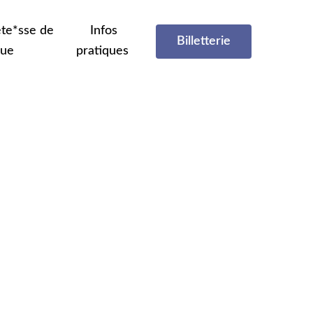
te*sse de
Infos
Billetterie
que
pratiques