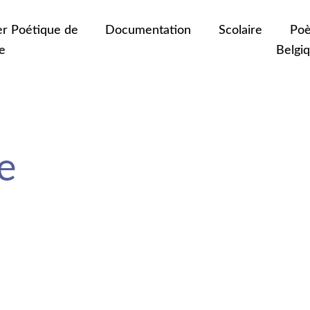
er Poétique de
Documentation
Scolaire
Poè
e
Belgi
e