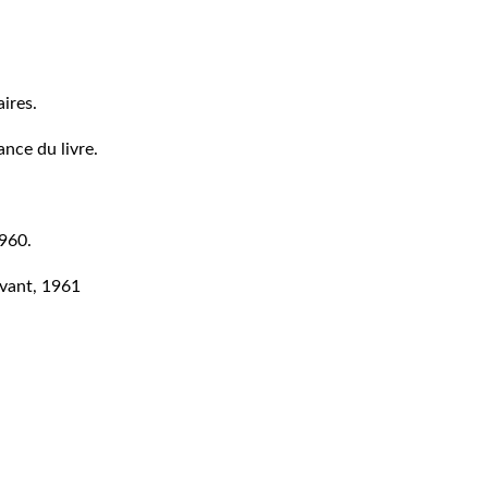
aires.
ance du livre.
1960.
evant, 1961