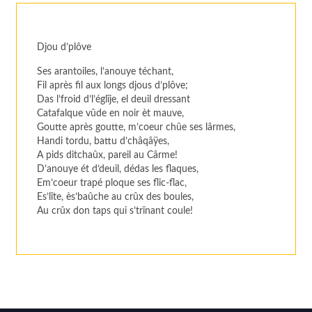
Djou d’plôve
Ses arantoiles, l’anouye téchant,
Fil après fil aux longs djous d’plôve;
Das l’froid d’l’églîje, el deuil dressant
Catafalque vûde en noir èt mauve,
Goutte après goutte, m’coeur chûe ses lârmes,
Handi tordu, battu d’châqâÿes,
A pids ditchaûx, pareil au Cârme!
D’anouye ét d’deuil, dédas les flaques,
Em’coeur trapé ploque ses flic-flac,
Es’lîte, ès’baûche au crûx des boules,
Au crûx don taps qui s’trînant coule!