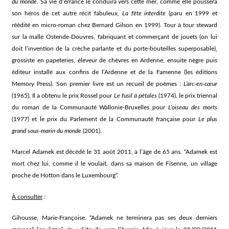
du monde
. Sa vie d’errance le conduira vers cette mer, comme elle poussera
son héros de cet autre récit fabuleux,
La fête interdite
(paru en 1999 et
réédité en micro-roman chez Bernard Gilson en 1999). Tour à tour steward
sur la malle Ostende-Douvres, fabriquant et commerçant de jouets (on lui
doit l’invention de la crèche parlante et du porte-bouteilles superposable),
grossiste en papeteries, éleveur de chèvres en Ardenne, ensuite nègre puis
éditeur installé aux confins de l’Ardenne et de la Famenne (les éditions
Memory Press). Son premier livre est un recueil de poèmes :
L’arc-en-cœur
(1965). Il a obtenu le prix Rossel pour
Le fusil à pétales
(1974), le prix triennal
du roman de la Communauté Wallonie-Bruxelles pour
L’oiseau des morts
(1977) et le prix du Parlement de la Communauté française pour
Le plus
grand sous-marin du monde
(2001).
Marcel Adamek est décédé le 31 août 2011, à l’âge de 65 ans. “Adamek est
mort chez lui, comme il le voulait, dans sa maison de Fisenne, un village
proche de Hotton dans le Luxembourg”.
À consulter
:
Gihousse, Marie-Françoise. “Adamek ne terminera pas ses deux derniers