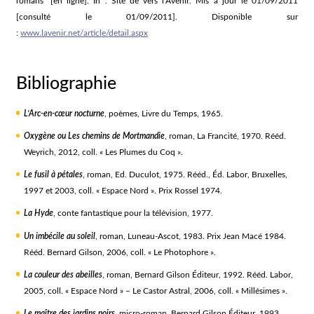
romans” [en ligne]. In : Site de vers l’Avenir. Mis à jour le 01/09/2011
[consulté le 01/09/2011]. Disponible sur
:
www.lavenir.net/article/detail.aspx
Bibliographie
L’Arc-en-cœur nocturne
, poèmes, Livre du Temps, 1965.
Oxygène ou Les chemins de Mortmandie
, roman, La Francité, 1970. Rééd.
Weyrich, 2012, coll. « Les Plumes du Coq ».
Le fusil à pétales
, roman, Ed. Duculot, 1975. Rééd., Éd. Labor, Bruxelles,
1997 et 2003, coll. « Espace Nord ». Prix Rossel 1974.
La Hyde
, conte fantastique pour la télévision, 1977.
Un imbécile au soleil
, roman, Luneau-Ascot, 1983. Prix Jean Macé 1984.
Rééd. Bernard Gilson, 2006, coll. « Le Photophore ».
La couleur des abeilles
, roman, Bernard Gilson Éditeur, 1992. Rééd. Labor,
2005, coll. « Espace Nord » – Le Castor Astral, 2006, coll. « Millésimes ».
Le maître des jardins noirs
, micro-roman, Bernard Gilson Éditeur, 1993.