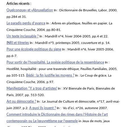
Articles récents :
Quelconque» et «Abruxellation
In : Dictionnaire de Bruxelles, Labor, 2000,
pp.284 et 31.
Le paradis perdu d’avance
In : Arbres en plastique, feuilles en papier, La
Cinquième Couche, 2004, pp.80-81.
Un texte inclassable ?
In : Mandrill n°4, hiver 2004-2005, pp.4 et 22.
INRI et titreries
In : Mandrill n°5, printemps 2005, couverture et p. 14.
Pour une écologie politique du signe
In : Mandrill n°6, hiver 2005-2006,
pp.6-7.
Pour sortir de l’hospitalité. La poésie politique de la ressemblance
In :
Hostilité, hospitalité : pour une traversée éthique, Feuilles Familiales, 2005,
pp.105-115.
Bédé : la fin justifie les moyens ?
In : Le Coup de grâce, La
Cinquième Couche, 2006, p.97.
Manifestation “Y a trop d’artistes!
In : XV Biennale de Paris, Biennales de
Paris, 2007, pp. 513-520.
Art ou démocratie ?
In : Le Journal de Culture et démocratie, n°17, avril-mai-
juin 2007, p.2.
A quoi ils jouent ?
In : Vu d’ici, n°26, automne 2007.
Comment introduire le Dictionnaire des rimes dans l’Histoire de l’art
contemporain ou Le lœuvrettisme par l’exemple
in Jeux de mots, jeux