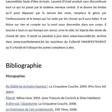
Lœuvrettiste faute d’être écrivain, Laurent d’Ursel produit sans discontinuer
tout ce qui lui passe par le système nerveux central. Il se donne les limites
qu’il peut dépasser par la serrure des mots, remplace le génie par
l’enthousiasme et le temps qui lui reste par les choses qu’il aura faites. Il ne
lésine sur rien et compte sur la mort pour descendre dans son corps. Il
touche à tout ce qui trompe son ennui, orne le vide, lui injecte des doses de
cheval de sens. Il remet sa pendule à jour dans www.loeuvrette.be, archive
dans www.manifestement.be les exactions du Collectif MANIFESTEMENT
qu’il a fondé et il bloque les autres compteurs à zéro.
Bibliographie
Monographies
:
Au diable les écrivains heureux !
, La Cinquième Couche, 2004. (Prix Gros Sel
2007).
Marcel
, Yellow Now, 2005. (avec François de Coninck & Dries Meddens)
A dire vrai, j’abandonne
, La Cinquième Couche, 2008.
Le Quiproquo de l’art contemporain
, 100 Titres, 2008.