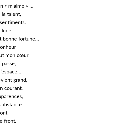
on « m’aime » …
le talent,
 sentiments.
 lune,
t bonne fortune…
 bonheur
out mon cœur.
i passe,
 l’espace…
evient grand,
n courant.
pparences,
 substance …
ront
e front.