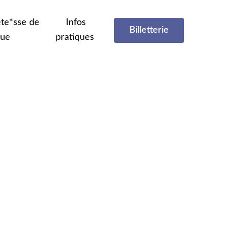
te*sse de
Infos
Billetterie
que
pratiques