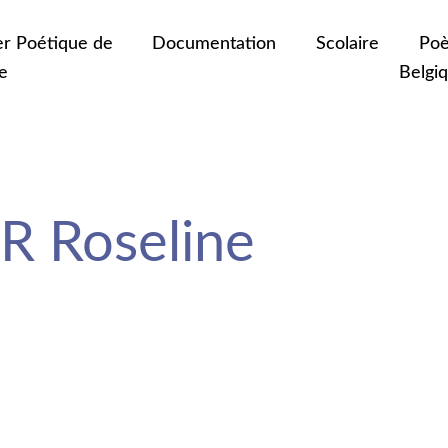
er Poétique de
Documentation
Scolaire
Poè
e
Belgi
R Roseline