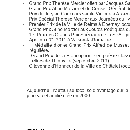
Grand Prix Thérèse Mercier offert par Jacques Sa
·
Grand Prix Aline Morzier et du Conseil Général 
·
Prix du Jury au Concours sainte Victoire à Aix-e
·
Prix Spécial Thérèse Mercier aux Journées du livr
·
Premier Prix de la Ville de Reims à Epernay, oct
·
Grand Prix Aline Morzier aux Joutes Poétiques du
·
1er Prix des Grands Prix Spéciaux de la SPAF p
·
Apollon d’Or 2011 à Vaison-la-Romaine ;
·
Médaille d’or et Grand Prix Alfred de Musse
·
régulière.
Grand Prix de la Francophonie en poésie classi
·
Lettres de Thionville (septembre 2013).
Citoyenne d’Honneur de la Ville de Châtelet (oct
·
Aujourd’hui, l’auteur se focalise d’avantage sur la 
pinceau et amitié
créé en 2000.