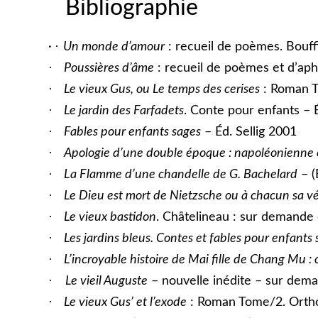
Bibliographie
·
·
Un monde d’amour
: recueil de poèmes. Bouff
·
Poussières d’âme
: recueil de poèmes et d’aph
·
Le vieux Gus
, ou Le temps des cerises
: Roman T
·
Le jardin des Farfadets
. Conte pour enfants – É
·
Fables pour enfants sages
– Éd. Sellig 2001
·
Apologie d’une double époque : napoléonienne 
·
La Flamme d’une chandelle de G. Bachelard
– (
·
Le Dieu est mort de Nietzsche ou à chacun sa vé
·
Le vieux bastidon
. Châtelineau : sur demande 
·
Les jardins bleus. Contes et fables pour enfants
·
L’incroyable histoire de Mai fille de Chang Mu :
·
Le vieil Auguste
– nouvelle inédite – sur dema
·
Le vieux Gus’ et l’exode
: Roman Tome/2. Ortho 