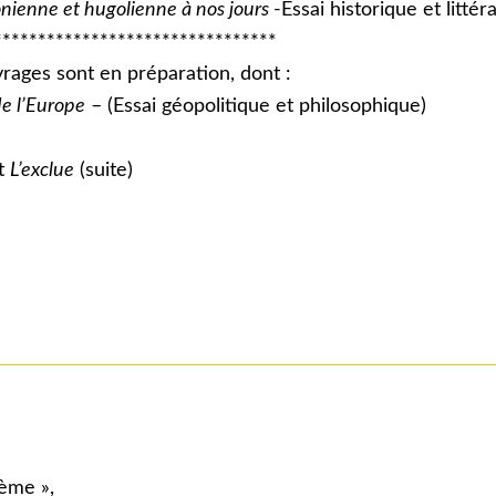
nienne et hugolienne à nos jours
-Essai historique et littér
**************************
vrages sont en préparation, dont :
e l’Europe
– (Essai géopolitique et philosophique)
et
L’exclue
(suite)
hème »,