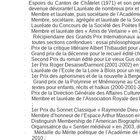
Espoirs du Canton de Châtelet
(1971) et son pr
devenue dévorante! Lauréate de nombreux prix et
Membre et lauréate, puis sociétaire de l’Acadé
·
Membre, sociétaire, agrégée et lauréate de la So
·
Lauréate du Concours de la Société des Poètes 
·
Membre et lauréate des « Amis de Verlaine » en 
·
Récipiendaire des Grands Prix Internationaux a
·
toutes sections confondues : essai philosophiqu
Prix de la critique littéraire Albert Thibaudet pour
·
Grand prix de la décennie pour le recueil édité 
·
Second Prix du roman édité pour
Le vieux Gus ou
·
1er Prix Roger Desaise/Darmont (2001-2002) en p
·
Lauréate de l’Ecole de la Loire à Blois pour un r
·
1er Prix des aphorismes et de la nouvelle à Berg
·
Grand prix de la Polymnie et Mnémosyne au Cent
·
textes pour enfants, récits et haïkus (2000-2001
Prix de la Direction Générale des Affaires Cultur
·
Membre et lauréate de l’Association Royale des 
·
;
1er Prix du Sonnet Classique « Raymonde Dieu 
·
Membre d’honneur de l’Espace Arthur Masson en 20
·
Distinguish Membership de l’American Biographica
·
Organisatrice du « Sentier médiéval » en 2003, du
·
Médaille du Mérite poétique de l’Académie de
·
2010 ;