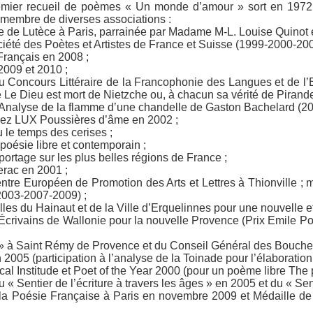
emier recueil de poèmes «
Un monde d’amour
» sort en 1972.
 membre de diverses associations :
mie de Lutèce à Paris, parrainée par Madame M-L. Louise Quino
ciété des Poètes et Artistes de France et Suisse (1999-2000-20
Français en 2008 ;
2009 et 2010 ;
u Concours Littéraire de la Francophonie des Langues et de l’E
e
Le Dieu est mort de Nietzche ou, à chacun sa vérité de Pirand
Analyse de la flamme d’une chandelle de Gaston Bachelard
(20
chez LUX
Poussières d’âme
en 2002 ;
 le temps des cerises
;
oésie libre et contemporain ;
eportage sur les plus belles régions de France ;
erac en 2001 ;
re Européen de Promotion des Arts et Lettres à Thionville ; mé
-2003-2007-2009) ;
elles du Hainaut et de la Ville d’Erquelinnes pour une nouvelle 
Écrivains de Wallonie pour la nouvelle
Provence
(Prix Emile Po
» à Saint Rémy de Provence et du Conseil Général des Bouch
05 (participation à l’analyse de la Toinade pour l’élaboration
l Institude et Poet of the Year 2000 (pour un poème libre
The 
 « Sentier de l’écriture à travers les âges » en 2005 et du « S
 la Poésie Française à Paris en novembre 2009 et Médaille d