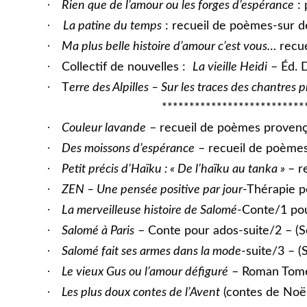
·
Rien que de l’amour ou les forges d’espérance
: 
·
La patine du temps
: recueil de poèmes-sur d
·
Ma plus belle histoire d’amour c’est vous…
recue
·
Collectif de nouvelles :
La vieille Heidi
– Éd. D
·
T
erre des Alpilles – Sur les traces des chantres
**************************
·
Couleur lavande
– recueil de poèmes provença
·
Des moissons d’espérance
– recueil de poèmes 
·
Petit précis d’Haïku : « De l’haïku au tanka »
– r
·
ZEN – Une pensée positive par jour
-Thérapie pe
·
La merveilleuse histoire de Salomé
-Conte/1 pou
·
Salomé à Paris
– Conte pour ados-suite/2 – (Sé
·
Salomé fait ses armes dans la mode
-suite/3 – (
·
Le vieux Gus ou l’amour défiguré
– Roman Tome/
·
Les plus doux contes de l’Avent
(contes de Noël