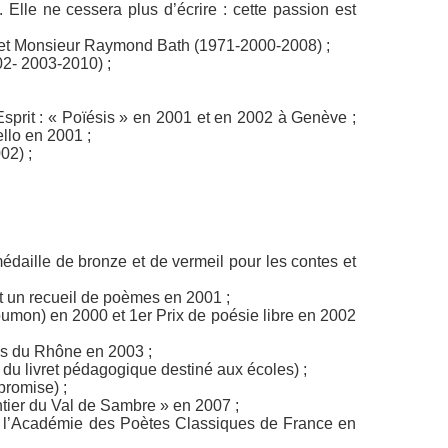
 Elle ne cessera plus d’écrire : cette passion est
t et Monsieur Raymond Bath (1971-2000-2008) ;
02- 2003-2010) ;
sprit : « Poïésis » en 2001 et en 2002 à Genève ;
ello
en 2001 ;
02) ;
daille de bronze et de vermeil pour les contes et
et un recueil de poèmes en 2001 ;
umon) en 2000 et 1er Prix de poésie libre en 2002
es du Rhône en 2003 ;
 du livret pédagogique destiné aux écoles) ;
promise)
;
entier du Val de Sambre » en 2007 ;
e l’Académie des Poètes Classiques de France en