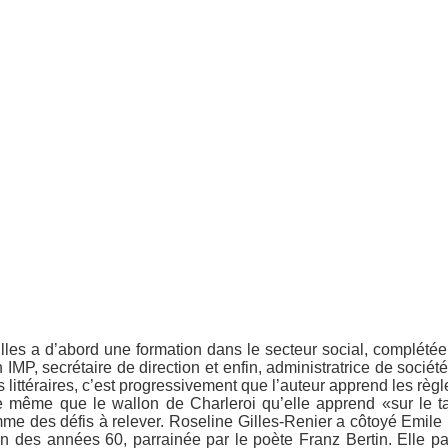
les a d’abord une formation dans le secteur social, complété
MP, secrétaire de direction et enfin, administratrice de société,
es littéraires, c’est progressivement que l’auteur apprend les rè
e même que le wallon de Charleroi qu’elle apprend «sur le t
comme des défis à relever. Roseline Gilles-Renier a côtoyé Emile 
 fin des années 60, parrainée par le poète Franz Bertin. Elle p