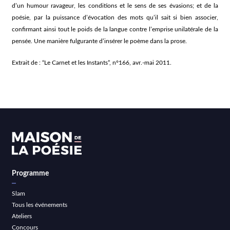
d’un humour ravageur, les conditions et le sens de ses évasions; et de la
poésie, par la puissance d’évocation des mots qu’il sait si bien associer,
confirmant ainsi tout le poids de la langue contre l’emprise unilatérale de la
pensée. Une manière fulgurante d’insérer le poème dans la prose.
Extrait de : “Le Carnet et les Instants”, n°166, avr.-mai 2011.
Programme
Slam
Tous les événements
Ateliers
Concours