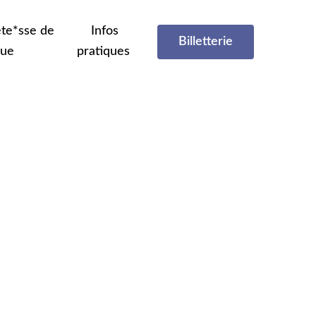
te*sse de
Infos
Billetterie
que
pratiques