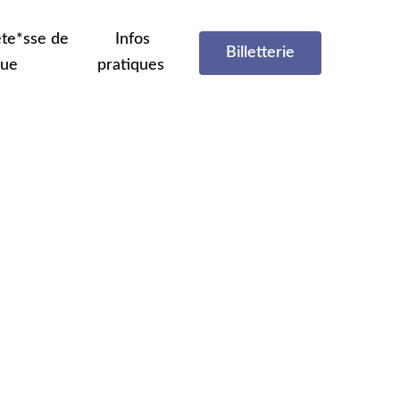
te*sse de
Infos
Billetterie
que
pratiques