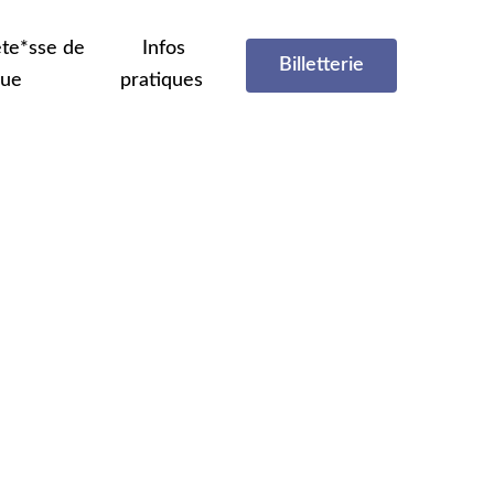
te*sse de
Infos
Billetterie
que
pratiques