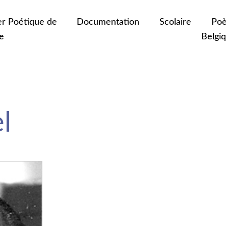
er Poétique de
Documentation
Scolaire
Poè
e
Belgi
l