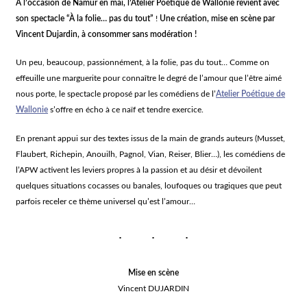
À l’occasion de Namur en mai
, l’Atelier Poétique de Wallonie revient avec
son spectacle “À la folie… pas du tout”
!
Une création, mise en scène par
Vincent Dujardin, à consommer sans modération !
Un peu, beaucoup, passionnément, à la folie, pas du tout… Comme on
effeuille une marguerite pour connaître le degré de l’amour que l’être aimé
nous porte, le spectacle proposé par les comédiens de l’
Atelier Poétique de
Wallonie
s’offre en écho à ce naïf et tendre exercice.
En prenant appui sur des textes issus de la main de grands auteurs (Musset,
Flaubert, Richepin, Anouilh, Pagnol, Vian, Reiser, Blier…), les comédiens de
l’APW activent les leviers propres à la passion et au désir et dévoilent
quelques situations cocasses ou banales, loufoques ou tragiques que peut
parfois receler ce thème universel qu’est l’amour…
Mise en scène
Vincent DUJARDIN