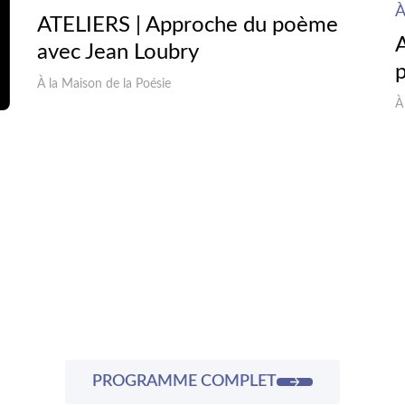
À
ATELIERS | Approche du poème
avec Jean Loubry
À la Maison de la Poésie
À
PROGRAMME COMPLET