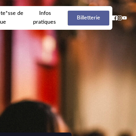
te*sse de
Infos
Billetterie
que
pratiques