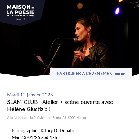
PARTICIPER À L’ÉVÉNEMENT
Mardi 13 janvier 2026
SLAM CLUB | Atelier + scène ouverte avec
Hélène Giustizia !
À la Maison de la Poésie | rue Fumal 28, 5000 Namur
Photographie : ©Lory Di Donato
Mar. 13/01/26 àpd 17h