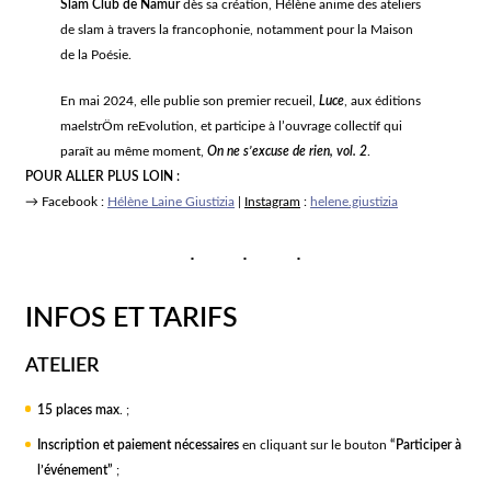
Slam Club de Namur
dès sa création, Hélène anime des ateliers
de slam à travers la francophonie, notamment pour la Maison
de la Poésie.
En mai 2024, elle publie son premier recueil,
Luce
, aux éditions
maelstrÖm reEvolution, et participe à l’ouvrage collectif qui
paraît au même moment,
On ne s’excuse de rien, vol. 2
.
POUR ALLER PLUS LOIN :
→ Facebook :
Hélène Laine Giustizia
|
Instagram
:
helene.giustizia
INFOS ET TARIFS
ATELIER
15 places max
. ;
Inscription et paiement nécessaires
en cliquant sur le bouton
“Participer à
l’événement”
;