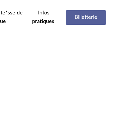
te*sse de
Infos
Billetterie
que
pratiques