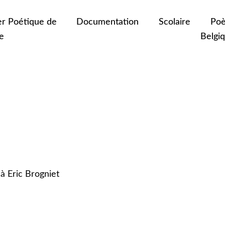
er Poétique de
Documentation
Scolaire
Poè
e
Belgi
à Eric Brogniet