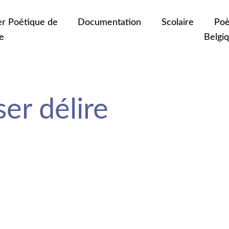
er Poétique de
Documentation
Scolaire
Poè
e
Belgi
ser délire