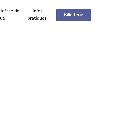
te*sse de
Infos
Billetterie
que
pratiques