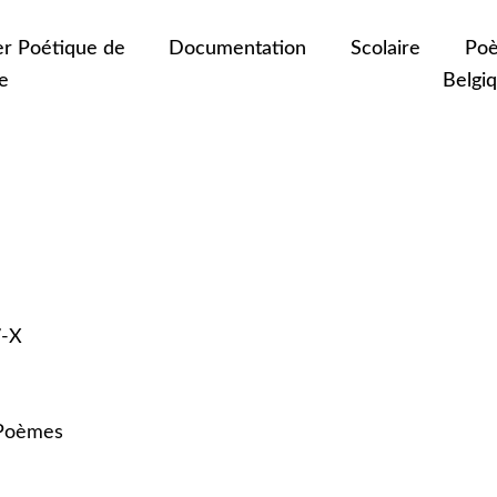
er Poétique de
Documentation
Scolaire
Poè
e
Belgi
7-X
 Poèmes