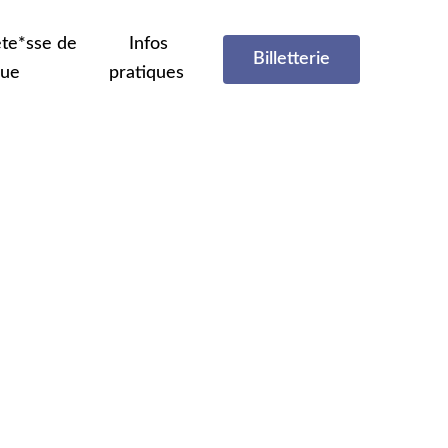
te*sse de
Infos
Billetterie
que
pratiques