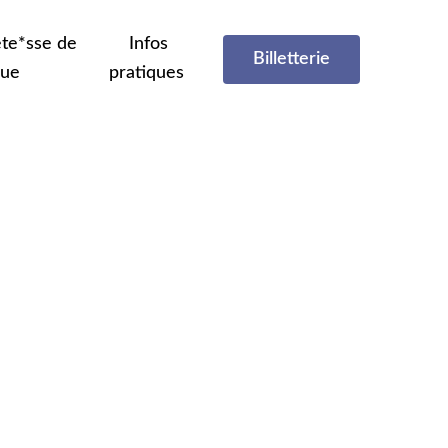
te*sse de
Infos
Billetterie
que
pratiques