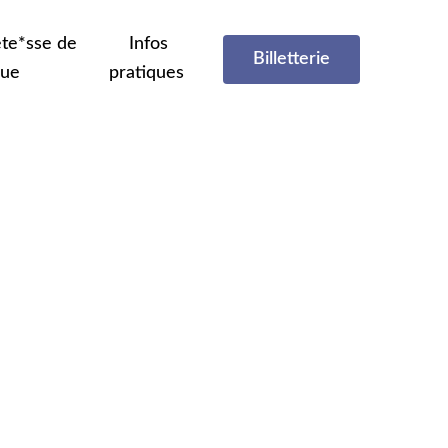
te*sse de
Infos
Billetterie
que
pratiques