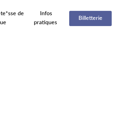
te*sse de
Infos
Billetterie
que
pratiques