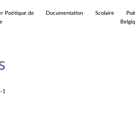
er Poétique de
Documentation
Scolaire
Poè
e
Belgi
s
8-1