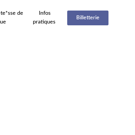
te*sse de
Infos
Billetterie
que
pratiques