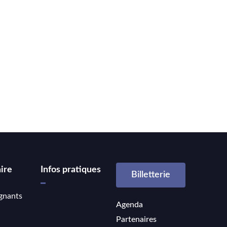
ire
Infos pratiques
Billetterie
gnants
Agenda
Partenaires