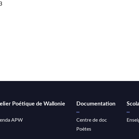
3
elier Poétique de Wallonie
Documentation
Scola
enda APW
Centre de doc
Ensei
Poètes