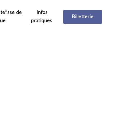
te*sse de
Infos
Billetterie
que
pratiques