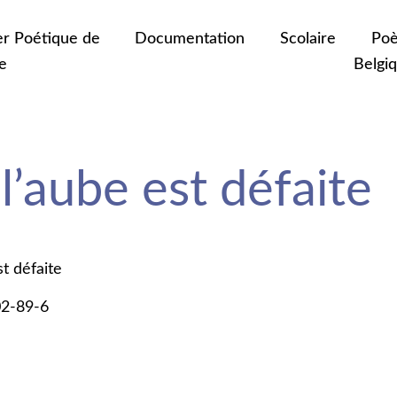
er Poétique de
Documentation
Scolaire
Poè
e
Belgi
l’aube est défaite
st défaite
02-89-6