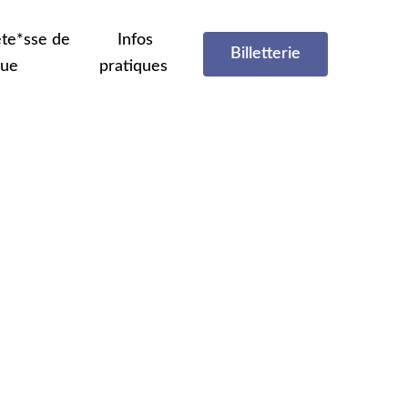
te*sse de
Infos
Billetterie
que
pratiques