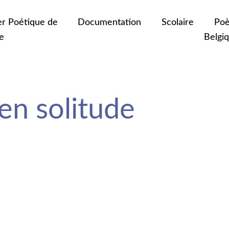
er Poétique de
Documentation
Scolaire
Poè
e
Belgi
en solitude