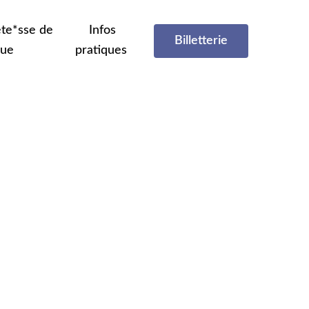
te*sse de
Infos
Billetterie
que
pratiques