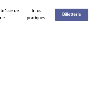
te*sse de
Infos
Billetterie
que
pratiques