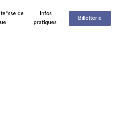
te*sse de
Infos
Billetterie
que
pratiques