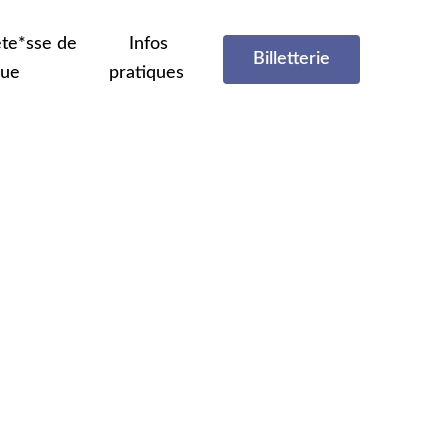
te*sse de
Infos
Billetterie
que
pratiques