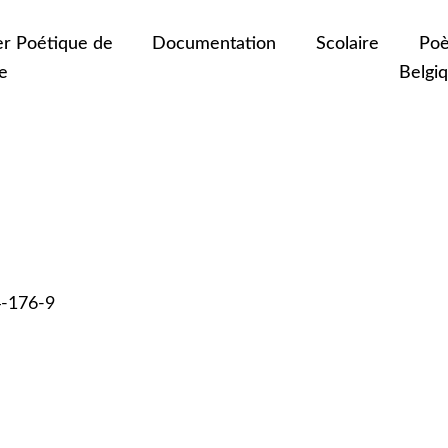
er Poétique de
Documentation
Scolaire
Poè
e
Belgi
4-176-9